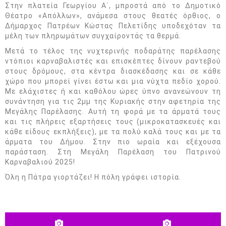
Στην πλατεία Γεωργίου Α΄, μπροστά από το Δημοτικό
Θέατρο «Απόλλων», ανάμεσα στους θεατές όρθιος, ο
Δήμαρχος Πατρέων Κώστας Πελετίδης υποδεχόταν τα
μέλη των πληρωμάτων συγχαίροντάς τα θερμά.
Μετά το τέλος της νυχτερινής ποδαράτης παρέλασης
ντόπιοι καρναβαλιστές και επισκέπτες δίνουν ραντεβού
στους δρόμους, στα κέντρα διασκέδασης και σε κάθε
χώρο που μπορεί γίνει έστω και μια νύχτα πεδίο χορού.
Με ελάχιστες ή και καθόλου ώρες ύπνο ανανεώνουν τη
συνάντηση για τις 2μμ της Κυριακής στην αφετηρία της
Μεγάλης Παρέλασης. Αυτή τη φορά με τα άρματά τους
και τις πλήρεις εξαρτήσεις τους (μικροκατασκευές και
κάθε είδους εκπλήξεις), με τα πολύ καλά τους και με τα
άρματα του Δήμου. Στην πιο ωραία και εξέχουσα
παράσταση. Στη Μεγάλη Παρέλαση του Πατρινού
Καρναβαλιού 2025!
Όλη η Πάτρα γιορτάζει! Η πόλη γράφει ιστορία.