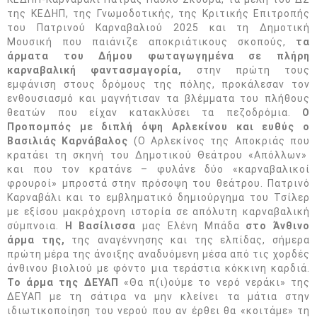
της ΚΕΔΗΠ, της Γνωμοδοτικής, της Κριτικής Επιτροπής
του Πατρινού Καρναβαλιού 2025 και τη Δημοτική
Μουσική που παιάνιζε αποκριάτικους σκοπούς,
τα
άρματα του Δήμου φωταγωγημένα σε πλήρη
καρναβαλική φαντασμαγορία,
στην πρώτη τους
εμφάνιση στους δρόμους της πόλης, προκάλεσαν τον
ενθουσιασμό και μαγνήτισαν τα βλέμματα του πλήθους
θεατών που είχαν κατακλύσει τα πεζοδρόμια.
Ο
Προπομπός με διπλή όψη Αρλεκίνου και ευθύς ο
Βασιλιάς Καρνάβαλος
(Ο Αρλεκίνος της Αποκριάς που
κρατάει τη σκηνή του Δημοτικού Θεάτρου «Απόλλων»
και που τον κρατάνε – φυλάνε δύο «καρναβαλικοί
φρουροί» μπροστά στην πρόσοψη του θεάτρου. Πατρινό
Καρναβάλι και το εμβληματικό δημιούργημα του Τσίλερ
με εξίσου μακρόχρονη ιστορία σε απόλυτη καρναβαλική
σύμπνοια.
Η Βασίλισσα
μας Ελένη Μπάδα
στο Άνθινο
άρμα της,
της αναγέννησης και της ελπίδας, σήμερα
πρώτη μέρα της άνοιξης αναδυόμενη μέσα από τις χορδές
άνθινου βιολιού με φόντο μια τεράστια κόκκινη καρδιά.
Το άρμα της ΔΕΥΑΠ
«Θα π(ι)ούμε το νερό νεράκι» της
ΔΕΥΑΠ με τη σάτιρα να μην κλείνει τα μάτια στην
ιδιωτικοποίηση του νερού που αν έρθει θα «κοιτάμε» τη