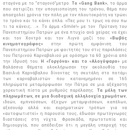
σταγόνα με το “σταγονό”μετρο.
Το «Gang Bank»
, τo άρμα
που σατιρίζει την υπογειοποίηση του τρένου, θέμα που
απασχολεί χρόνια την πόλη με τον πλουτοκράτη να τρώει
το τρένο και το κάνει όπλα. «Πες μου τι τρως να σου πω
τι τα κάνεις; …». Το άρμα «Smile!» με τον Πρύτανη του
Πανεπιστημίου Πατρών με ένα πτυχίο ανά χείρας να έχει
και τον Χοντρό και τον Λιγνό μαζί του.
«Βωβός
κινηματογράφος»
στην πρώτη εμφάνιση του
Πανεπιστημίου Πατρών με φοιτητές του στις παρελάσεις
του Πατρινού Καρναβαλιού με ορόσημο τα 60 χρόνια από
την ίδρυσή του.
Η «Γοργόνα» και το «Αλογόψαρο»
με
θαλάσσια θέματα ολοκλήρωσαν την ακολουθία του
Βασιλιά Καρνάβαλου δίνοντας τη σκυτάλη στο ποτάμι
των καρναβαλιστών που κατανεμημένοι σε 165
πληρώματα μεταμόρφωσαν την Πάτρα σε μια αξέχαστη
χορευτική πίστα με ρυθμούς παρέλασης.
Τα μέλη των
πληρωμάτων, σε μια διαδοχική αλληλουχία χρωμάτων
,
ιδεών, εμπνεύσεων, έξοχων μεταμφιέσεων, καπέλων,
αξεσουάρ αλλά και ευρηματικών τρόπων για να
«αυτοφωτιστεί» η παρουσία τους, έδωσαν πρωτόγνωρες
διαστάσεις στη νύχτα. Φρεσκάδα, πρωτοτυπία και
δημιουργία, που απέδειξαν ότι η μεγάλη υπεροχή της