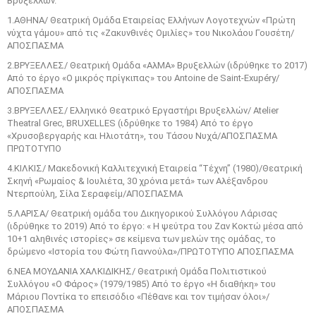
Βρυξελλών.
1.ΑΘΗΝΑ/ Θεατρική Ομάδα Εταιρείας Ελλήνων Λογοτεχνών «Πρώτη
νύχτα γάμου» από τις «Ζακυνθινές Ομιλίες» του Νικολάου Γουσέτη/
ΑΠΟΣΠΑΣΜΑ
2.ΒΡΥΞΕΛΛΕΣ/ Θεατρική Ομάδα «ΑλΜΑ» Βρυξελλών (ιδρύθηκε το 2017)
Από το έργο «Ο μικρός πρίγκιπας» του Antoine de Saint-Exupéry/
ΑΠΟΣΠΑΣΜΑ
3.ΒΡΥΞΕΛΛΕΣ/ Ελληνικό Θεατρικό Εργαστήρι Βρυξελλών/ Atelier
Theatral Grec, BRUXELLES (ιδρύθηκε το 1984) Από το έργο
«Χρυσοβεργαρής και Ηλιοτάτη», του Τάσου Νυχά/ΑΠΟΣΠΑΣΜΑ
ΠΡΩΤΟΤΥΠΟ
4.ΚΙΛΚΙΣ/ Μακεδονική Καλλιτεχνική Εταιρεία “Τέχνη” (1980)/Θεατρική
Σκηνή «Ρωμαίος & Ιουλιέτα, 30 χρόνια μετά» των Αλέξανδρου
Ντερπούλη, Σίλα Σεραφείμ/ΑΠΟΣΠΑΣΜΑ
5.ΛΑΡΙΣΑ/ Θεατρική ομάδα του Δικηγορικού Συλλόγου Λάρισας
(ιδρύθηκε το 2019) Από το έργο: « Η ψεύτρα του Ζαν Κοκτώ μέσα από
10+1 αληθινές ιστορίες» σε κείμενα των μελών της ομάδας, το
δρώμενο «Ιστορία του Φώτη Γιαννούλα»/ΠΡΩΤΟΤΥΠΟ ΑΠΟΣΠΑΣΜΑ
6.ΝΕΑ ΜΟΥΔΑΝΙΑ ΧΑΛΚΙΔΙΚΗΣ/ Θεατρική Ομάδα Πολιτιστικού
Συλλόγου «Ο Φάρος» (1979/1985) Από το έργο «Η διαθήκη» του
Μάριου Ποντίκα το επεισόδιο «Πέθανε και τον τιμήσαν όλοι»/
ΑΠΟΣΠΑΣΜΑ