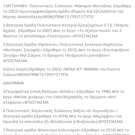
1.ΜΥΤΙΛΗΝΗ/ Πολιτιστικός Σύλλογος «Νάκαρα» Μυτιλήνης (ιδρύθηκε
το 2023)-πρωτοεμφανιζόμενη ομάδα «Ρωμιός Και Ε(Λ)λαδέτα» της
Μίρνας Αλεπουδέλλη/ΜΟΝΟΠΡΑΚΤΟ ΠΡΩΤΟΤΥΠΟ
2.Θεατρική Ομάδα Πολιτιστικού Κέντρου Εργαζομένων Ο.Τ.Ε. Πάτρας-
Αχαΐας (ιδρύθηκε το 2007) Από το έργο «Το έξυπνο πουλί» του Ζ.
Φεϋντώ το απόσπασμα «Γκούντρουν» /ΑΠΟΣΠΑΣΜΑ
3.Θεατρική Ομάδα «Υφοποιοί», Πολιτιστικού Συλλόγου Κομποτίου
«Νικόλαος Σκουφάς» (ιδρύθηκε το 2015) Από το έργο «Ένα παράξενο
ζευγάρι» Νηλ Σάιμον, το δρώμενο «Αταίριαστο ραντεβού»/
ΑΠΟΣΠΑΣΜΑ
4.Ιόνια Σκηνή (ιδρύθηκε το 2023) «ΜΠΑΛ ΝΤ’ ΑΝΦΑΝ» του Κώστα
Σαλιών/ΜΟΝΟΠΡΑΚΤΟ ΠΡΩΤΟΤΥΠΟ
ΔΙΑΛΕΙΜΜΑ
5.Πειραματική Σκηνή Θεάτρου «Θέσπις» (ιδρύθηκε το 1996) Από το
έργο «Μπλακ χιούμορ» του Λάκη Μιχαηλίδη, το δρώμενο «Αντί
στεφάνου»/ΑΠΟΣΠΑΣΜΑ
6.Πολιτιστικός Χορευτικός Σύλλογος Νάξου «Οι Χορονάξιοι» /
Θεατρική ομάδα (ιδρύθηκε το 2018) Από το έργο «Μιμίαμβοι» του
Ηρώνδα το επεισόδιο (Οι Φιλιάζουσαι ή Ιδιάζουσαι)/ΑΠΟΣΠΑΣΜΑ
7.Θεατρική ομάδα «Επίκεντρο πολιτισμού» (ιδρύθηκε το 2014) Από το