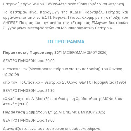
Πατρινού Καρναβαλιού. Τον γέλωτα σκοπεύουν, ιοβόλο και λυτρωτή.
Το φεστιβάλ είναι παραγωγή της ΚΕΔΗΠ Καρναβάλι Πάτρας και
οργανώνεται από το Ε.Σ.Π. Ρεφενέ. Γίνεται ακόμη, με τη στήριξη του
ΔΗΠΕΘΕ Πάτρας και την αιγίδα της «Εταιρείας Ελλήνων Θεατρικών
Συγγραφέων, Μεταφραστών και Μουσικοσυνθετών Θεάτρου».
ΤΟ ΠΡΟΓΡΑΜΜΑ
Παραστάσεις Παρασκευής 30/1
(ΑΦΙΕΡΩΜΑ ΜΩΜΟΥ 2026)
ΘΕΑΤΡΟ ΠΑΝΘΕΟΝ ώρα 20:00
«Lebensraum» (Μονόπρακτο πείραμα για την καλοσύνη) του Θανάση
Τριαρίδη
από τον Πολιτιστικό – θεατρικό Σύλλογο ΘΕΑΤΟ Παραμυθιάς (1996)
ΘΕΑΤΡΟ ΠΑΝΘΕΟΝ ώρα 21:30
«Ο Φιάκας» του Δ. Μισιτζή από Θεατρική Ομάδα «ΘεατρΙΛΙΟΝ» Ιλίου
Αττικής (2007)
Παράσταση Σαββάτου 31/1
(ΔΙΑΓΩΝΙΣΜΟΣ ΜΩΜΟΥ 2026)
ΘΕΑΤΡΟ ΠΑΝΘΕΟΝ ώρα 19:00
Διαγωνίζονται ενώπιον του κοινού οι ομάδες/δρώμενα: