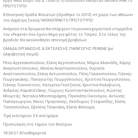
έργο «Bus stop» του Δ. Πολίτη το επεισόδιο «Άπλυτα» /ΜΟΝΟΠΡΑΚΤΟ
ΠΡΩΤΟΤΥΠΟ
8.Θεατρική Ομάδα Φιλιατών (ιδρύθηκε το 2010) «Η χώρα των αθώων»
του Δημήτρη Σκεύη/ ΜΟΝΟΠΡΑΚΤΟ ΠΡΩΤΟΤΥΠΟ
Ανάμεσα στα δρώμενα θα υπάρχουν τα μουσικοχορευτικά ιντερμέδια
του «Ρεφενέ» που έχουν θέμα για φέτος το Τσίρκο. Στο τέλος της
βραδιάς θα ακολουθήσει απονομή βραβείων.
ΟΜΑΔΑ ΟΡΓΑΝΩΣΗΣ & ΕΚΤΕΛΕΣΗΣ ΠΑΡΑΓΩΓΗΣ ΡΕΦΕΝΕ (με
αλφαβητική σειρά)
Ρένα Αγγελακοπούλου, Ελένη Αγγελοπούλου, Μαρία Αλανιάδη, Χάρης
Αναγνωστόπουλος, Μελίνα Αναστασοπούλου, Ουρανία
Αναστασοπούλου, Ελένη Αντωνοπούλου, Πέπη Γαλανοπούλου, Γιάννης
Γεωργακάκης, Παναγιώτης Γεωργόπουλος, Χριστίνα Γεωργοπούλου,
Γιάννης Γιαννούτσος, Κατερίνα Γκατζούνα, Χριστίνα Καλυβιώτη,
Ανδρέας Καραπατάκης, Γιώργος Κωνσταντακόπουλος, Κώστας
Μουρτάς, Ναταλία Μπεσσαράμπη, Πηνελόπη Οικονόμου, Αντώνης
Παπαγεωργίου, Νίκος Πραγιάννης, Θεόδωρος Στεφανίδης, Ελένη
Τασσοπούλου, Εβελίνα Τσακνάκη, Ελένη Φελούρη.
Τιμή εισιτηρίου 5 € ανά ημέρα.
Προπώληση στο ταμείο του θεάτρου
18:30-21:30 καθημερινά.