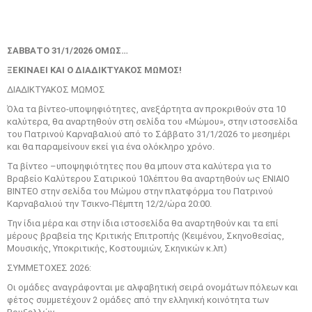
ΣΑΒΒΑΤΟ 31/1/2026 ΟΜΩΣ…
ΞΕΚΙΝΑΕΙ ΚΑΙ Ο ΔΙΑΔΙΚΤΥΑΚΟΣ ΜΩΜΟΣ!
ΔΙΑΔΙΚΤΥΑΚΟΣ ΜΩΜΟΣ
Όλα τα βίντεο-υποψηφιότητες, ανεξάρτητα αν προκριθούν στα 10
καλύτερα, θα αναρτηθούν στη σελίδα του «Μώμου», στην ιστοσελίδα
του Πατρινού Καρναβαλιού από το Σάββατο 31/1/2026 το μεσημέρι
και θα παραμείνουν εκεί για ένα ολόκληρο χρόνο.
Τα βίντεο –υποψηφιότητες που θα μπουν στα καλύτερα για το
Βραβείο Καλύτερου Σατιρικού 10λέπτου θα αναρτηθούν ως ΕΝΙΑΙΟ
ΒΙΝΤΕΟ στην σελίδα του Μώμου στην πλατφόρμα του Πατρινού
Καρναβαλιού την Τσικνο-Πέμπτη 12/2/ώρα 20:00.
Την ίδια μέρα και στην ίδια ιστοσελίδα θα αναρτηθούν και τα επί
μέρους βραβεία της Κριτικής Επιτροπής (Κειμένου, Σκηνοθεσίας,
Μουσικής, Υποκριτικής, Κοστουμιών, Σκηνικών κ.λπ)
ΣΥΜΜΕΤΟΧΕΣ 2026:
Οι ομάδες αναγράφονται με αλφαβητική σειρά ονομάτων πόλεων και
φέτος συμμετέχουν 2 ομάδες από την ελληνική κοινότητα των