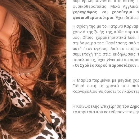
συμπεριλαμβάνονται και αυτές 
φυσικοθεραπείας. Μιλά Αγγλικά
χορογράφος και χορεύτρια
σε
φυσικοθεραπεύτρια.
Έχει ιδιαίτ
Η σχέση της με το Πατρινό Καρναβά
χρονιά της ζωής της, κάθε φορά π
μας. Όπως χαρακτηριστικά λέει η
ατμόσφαιρα της Παρέλασης από τό
αυτή ήταν έγκυος. Από το επόμεν
συμμετοχή της στις εκδηλώσεις 
παρελάσεις, έχει γίνει κατά καιρ
«Οι Σχολές Χορού παρουσιάζουν
…
Η Μαρίζα περιμένει με μεγάλη χα
Ειδικά αυτή τη χρονιά που από
Καρναβαλιού θα δώσει τον καλύτερ
Η Κοινωφελής Επιχείρηση του Δήμ
τα κορίτσια που κατέθεσαν υποψηφ