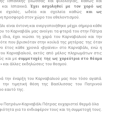
της ισπανικής γλώσσας και φιλολογίας, καθώς και
 και Ισπανικά.
Έχει ασχοληθεί με τον χορό ως
 σχολές, ωδεία και σχολεία καθώς
και ως
ερη προσφορά στον χώρο του εθελοντισμού.
λι είναι έντονη και ενεργοποιήθηκε μέχρι σήμερα κάθε
ου το Καρναβάλι μας ανοίγει τα φτερά του στην Πάτρα
 ίδια, έχει νιώσει τη χαρά του Καρναβαλιού και την
τε που βρισκόταν στην κοιλιά της μητέρας της όταν
ο έτος κάθε χρονιά «βγαίνει» στο Καρναβάλι, ενώ η
του Καρναβαλιού, εκτός από μέλος πληρωμάτων στις
ούς και με
συμμετοχές της ως χορεύτρια στο θέαμα
» και άλλες εκδηλώσεις του θεσμού.
ρά την έναρξη του Καρναβαλιού μας που τόσο αγαπά.
 την τιμητική θέση της Βασίλισσας του Πατρινού
ο εαυτό της.
ου Πατρέων-Καρναβάλι Πάτρας ευχαριστεί θερμά όλα
ιότητα για το ενδιαφέρον τους και τη συμμετοχή τους.