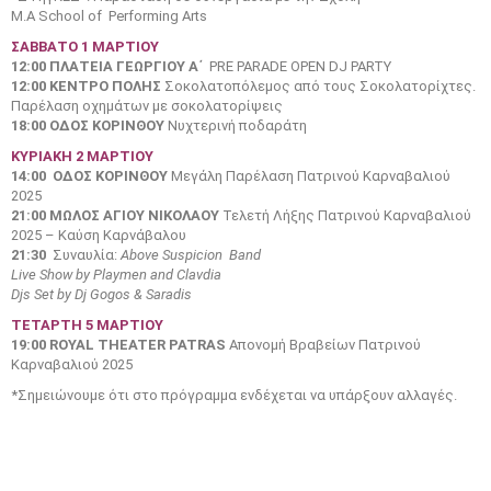
Μ.Α School of Performing Arts
ΣΑΒΒΑΤΟ 1 ΜΑΡΤΙΟΥ
12:00
ΠΛΑΤΕΙΑ ΓΕΩΡΓΙΟΥ Α΄
PRE PARADE OPEN DJ PARTY
12:00 ΚΕΝΤΡΟ ΠΟΛΗΣ
Σοκολατοπόλεμος από τους Σοκολατορίχτες.
Παρέλαση οχημάτων με σοκολατορίψεις
18:00 ΟΔΟΣ ΚΟΡΙΝΘΟΥ
Νυχτερινή ποδαράτη
ΚΥΡΙΑΚΗ 2 ΜΑΡΤΙΟΥ
14:00 ΟΔΟΣ ΚΟΡΙΝΘΟΥ
Μεγάλη Παρέλαση Πατρινού Καρναβαλιού
2025
21:00 ΜΩΛΟΣ ΑΓΙΟΥ ΝΙΚΟΛΑΟΥ
Τελετή Λήξης Πατρινού Καρναβαλιού
2025 – Καύση Καρνάβαλου
21:30
Συναυλία:
Above Suspicion Band
Live Show by Playmen and Clavdia
Djs Set by Dj Gogos & Saradis
ΤΕΤΑΡΤΗ 5 ΜΑΡΤΙΟΥ
19:00
ROYAL
THEATER
PATRAS
Απονομή Βραβείων Πατρινού
Καρναβαλιού 2025
*Σημειώνουμε ότι στο πρόγραμμα ενδέχεται να υπάρξουν αλλαγές.