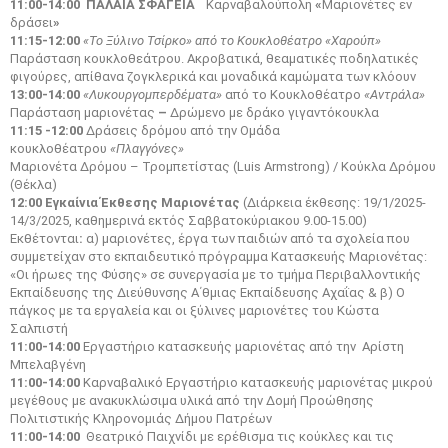
11:00-14:00 ΠΑΛΑΙΑ ΣΦΑΓΕΙΑ
Καρναβαλούπολη
«
Μαριονέτες εν
δράσει
»
11:15-12:00
«Το Ξύλινο Τσίρκο» από το Κουκλοθέατρο «Χαρούπ»
Παράσταση κουκλοθεάτρου. Ακροβατικά, θεαματικές ποδηλατικές
φιγούρες, απίθανα ζογκλερικά και μοναδικά καμώματα των κλόουν
13:00-14:00
«Λυκουργομπερδέματα»
από το Κουκλοθέατρο
«Αντράλα»
Παράσταση μαριονέτας
–
Δρώμενο με δράκο γιγαντόκουκλα
11:15 -12:00
Δράσεις δρόμου από την Ομάδα
κουκλοθέατρου
«Πλαγγόνες»
Μαριονέτα Δρόμου – Τρομπετίστας (Luis Armstrong) / Κούκλα Δρόμου
(Θέκλα)
12:00
Εγκαίνια Έκθεσης Μαριονέτας
(Διάρκεια έκθεσης: 19/1/2025-
14/3/2025, καθημερινά εκτός Σαββατοκύριακου 9.00-15.00)
Εκθέτονται
:
α) μαριονέτες, έργα των παιδιών από τα σχολεία που
συμμετείχαν στο εκπαιδευτικό πρόγραμμα Κατασκευής Μαριονέτας:
«Οι ήρωες της Φύσης» σε συνεργασία με το τμήμα Περιβαλλοντικής
Εκπαίδευσης της Διεύθυνσης Α΄θμιας Εκπαίδευσης Αχαΐας & β) Ο
πάγκος με τα εργαλεία και οι ξύλινες μαριονέτες του Κώστα
Σαλπιστή
11:00-14:00
Εργαστήριο κατασκευής μαριονέτας από την Αρίστη
Μπελαβγένη
11:00-14:00
Καρναβαλικό Εργαστήριο κατασκευής μαριονέτας μικρού
μεγέθους με ανακυκλώσιμα υλικά από την Δομή Προώθησης
Πολιτιστικής Κληρονομιάς Δήμου Πατρέων
11:00-14:00
Θεατρικό Παιχνίδι με ερέθισμα τις κούκλες και τις