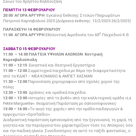
Σκιών του Χρήστου Καλπουζάνη
ΠΕΜΠΤΗ 13 ΦΕΒΡΟΥΑΡΙΟΥ
20:00 ΑΓΟΡΑ ΑΡΓΥΡΗ
Εγκαίνια Έκθεσης Στολών Πληρωμάτων
Πατρινού Καρναβαλιού 2025 (Διάρκεια έκθεσης: 13/2/2025-26/2/2025)
ΠΑΡΑΣΚΕΥΗ 14 ΦΕΒΡΟΥΑΡΙΟΥ
Ο
11:00
ΑΓΟΡΑ ΑΡΓΥΡΗ
Εθελοντική Αιμοδοσία του 60
Παιχνιδιού Κ.Θ.
ΣΑΒΒΑΤΟ 15 ΦΕΒΡΟΥΑΡΙΟΥ
11:00 – 14.00 ΠΛΑΤΕΙΑ ΥΨΗΛΩΝ ΑΛΩΝΙΩΝ Κεντρική
Καρναβαλούπολη
11:00 – 12:15
Εικαστικά και Θεατρικά Εργαστήρια
11:00 – 12:00
Συμμετοχικά παιχνίδια με θέμα την διαφορετικότητα
από τα ΚΔΑΠ – ΜΕΑ ΚΟΜΑΙΘΩ & ΑΜΠΕΤ ΧΑΣΜΑΝ
11:30 – 12:00
Παρουσίαση χορογραφιών από σχολές χορού της
πόλης
12:30 – 13:00
Δράσεις και ομαδικά παιχνίδια
12:00 – 13:00
«Ιστορίες από το βυθό» από την καλλιτεχνική ομάδα «La
Petite Marguerite». Θεαματική Παράσταση με σαπουνόφουσκες
13:00 – 14:00
«Το αυγό της χαράς» από την ομάδα παιδαγωγών &
εμψυχωτών «ΟροΠαίδιο»
Διαδραστική παράσταση εμπνευσμένη από την ξεγνοιασιά, τη χαρά, τη
γοητεία και την περιέργεια που χαρακτηρίζουν τόσο τις Απόκριες όσο
και την παιδική ηλικία. Συνοδοιπόρος σε αυτό το ταξίδι φαντασίας, ο