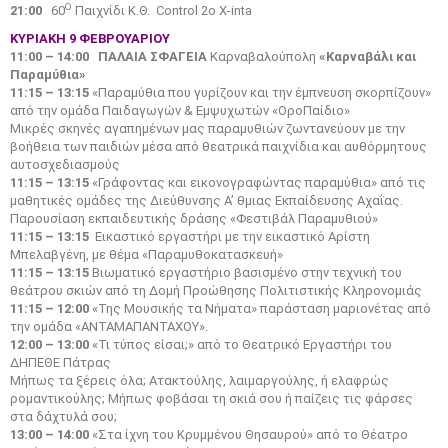
Ο
21:00
60
Παιχνίδι Κ.Θ. Control 2ο Χ-inta
ΚΥΡΙΑΚΗ 9 ΦΕΒΡΟΥΑΡΙΟΥ
11:00 – 14:00
ΠΑΛΑΙΑ ΣΦΑΓΕΙΑ
Καρναβαλούπολη
«Καρναβάλι και
Παραμύθια»
11:15 – 13:15
«Παραμύθια που γυρίζουν και την έμπνευση σκορπίζουν»
από την ομάδα Παιδαγωγών & Εμψυχωτών «ΟροΠαίδιο»
Μικρές σκηνές αγαπημένων μας παραμυθιών ζωντανεύουν με την
βοήθεια των παιδιών μέσα από θεατρικά παιχνίδια και αυθόρμητους
αυτοσχεδιασμούς
11:15 – 13:15
«Γράφοντας και εικονογραφώντας παραμύθια» από τις
μαθητικές ομάδες της Διεύθυνσης Α’ θμιας Εκπαίδευσης Αχαΐας.
Παρουσίαση εκπαιδευτικής δράσης «Φεστιβάλ Παραμυθιού»
11:15 – 13:15
Εικαστικό εργαστήρι με την εικαστικό Αρίστη
Μπελαβγένη, με θέμα «Παραμυθοκατασκευή»
11:15 – 13:15
Βιωματικό εργαστήριο βασισμένο στην τεχνική του
θεάτρου σκιών από τη Δομή Προώθησης Πολιτιστικής Κληρονομιάς
11:15 – 12:00
«Της Μουσικής τα Νήματα» παράσταση μαριονέτας από
την ομάδα «ΑΝΤΑΜΑΠΑΝΤΑΧΟΥ».
12:00 – 13:00
«Τι τύπος είσαι;» από το Θεατρικό Εργαστήρι του
ΔΗΠΕΘΕ Πάτρας
Μήπως τα ξέρεις όλα; Ατακτούλης, λαιμαργούλης, ή ελαφρώς
ρομαντικούλης; Μήπως φοβάσαι τη σκιά σου ή παίζεις τις φάρσες
στα δάχτυλά σου;
13:00 – 14:00
«Στα ίχνη του Κρυμμένου Θησαυρού» από το Θέατρο