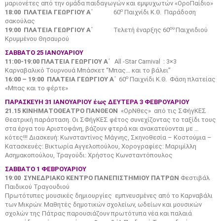
μαριονέτες από την ομάδα παιδαγωγών και εμψυχωτών «ΟροΠαίδιο»
ο
18:00 ΠΛΑΤΕΙΑ ΓΕΩΡΓΙΟΥ Α΄
60
Παιχνίδι Κ.Θ. Παράδοση
σακούλας
ου
19:00 ΠΛΑΤΕΙΑ ΓΕΩΡΓΙΟΥ Α΄
Τελετή έναρξης 60
Παιχνιδιού
Κρυμμένου Θησαυρού
ΣΑΒΒΑΤΟ 25 ΙΑΝΟΥΑΡΙΟΥ
11:00-19:00 ΠΛΑΤΕΙΑ ΓΕΩΡΓΙΟΥ Α΄
All -Star Carnival : 3×3
Καρναβαλικό Τουρνουά Μπάσκετ “Μπας… και το βάλει”
ο
16:00 – 19:00 ΠΛΑΤΕΙΑ ΓΕΩΡΓΙΟΥ Α΄
60
Παιχνίδι Κ.Θ. Φάση πλατείας
«Μπας και το φέρτε»
ΠΑΡΑΣΚΕΥΗ 31 ΙΑΝΟΥΑΡΙΟΥ έως ΔΕΥΤΕΡΑ 3 ΦΕΒΡΟΥΑΡΙΟΥ
21.15 ΚΙΝΗΜΑΤΟΘΕΑΤΡΟ ΠΑΝΘΕΟΝ
«ΟρΝθες» από τις ΣΦήγΚΕΣ
Θεατρική παράσταση. Οι ΣΦήγΚΕΣ φέτος συνεχίζοντας το ταξίδι τους
στα έργα του Αριστοφάνη, βάζουν φτερά και ανακατεύονται με …
κότες!!! Διασκευή: Κωνσταντίνος Μάγνης, Σκηνοθεσία – Κοστούμια –
Κατασκευές: Βικτωρία Αγγελοπούλου, Χορογραφίες: Μαριμίλλη
Ασημακοπούλου, Τραγούδι: Χρήστος Κωνσταντόπουλος
ΣΑΒΒΑΤΟ 1 ΦΕΒΡΟΥΑΡΙΟΥ
19:00 ΣΥΝΕΔΡΙΑΚΟ ΚΕΝΤΡΟ ΠΑΝΕΠΙΣΤΗΜΙΟΥ ΠΑΤΡΩΝ
Φεστιβάλ
Παιδικού Τραγουδιού
Πρωτότυπες μουσικές δημιουργίες εμπνευσμένες από το Καρναβάλι
των Μικρών. Μαθητές δημοτικών σχολείων, ωδείων και μουσικών
σχολών της Πάτρας παρουσιάζουν πρωτότυπα νέα και παλαιά