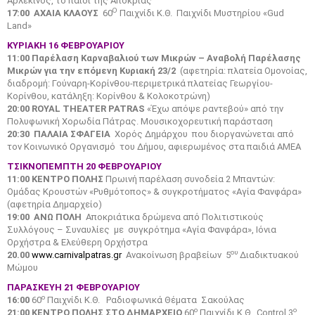
Αρλεκίνος, το παιδί της Αποκριάς
Ο
17:00 ΑΧΑΙΑ ΚΛΑΟΥΣ
60
Παιχνίδι Κ.Θ. Παιχνίδι Μυστηρίου «Gud
Land»
ΚΥΡΙΑΚΗ 16 ΦΕΒΡΟΥΑΡΙΟΥ
11:00
Παρέλαση Καρναβαλιού των Μικρών – Αναβολή Παρέλασης
Μικρών για την επόμενη Κυριακή 23/2
(αφετηρία: πλατεία Ομονοίας,
διαδρομή: Γούναρη-Κορίνθου-περιμετρικά πλατείας Γεωργίου-
Κορίνθου, κατάληξη: Κορίνθου & Κολοκοτρώνη)
20:00 R
OYAL
THEATER
PATRAS
«Έχω απόψε ραντεβού» από την
Πολυφωνική Χορωδία Πάτρας. Μουσικοχορευτική παράσταση
20:30 ΠΑΛΑΙΑ ΣΦΑΓΕΙΑ
Χορός Δημάρχου που διοργανώνεται από
τον Κοινωνικό Οργανισμό του Δήμου, αφιερωμένος στα παιδιά ΑΜΕΑ
ΤΣΙΚΝΟΠΕΜΠΤΗ 20 ΦΕΒΡΟΥΑΡΙΟΥ
11:00
ΚΕΝΤΡΟ ΠΟΛΗΣ
Πρωινή παρέλαση συνοδεία 2 Mπαντών:
Ομάδας Κρουστών «Ρυθμότοπος» & συγκροτήματος «Αγία Φανφάρα»
(αφετηρία Δημαρχείο)
19:00 ΑΝΩ ΠΟΛΗ
Αποκριάτικα δρώμενα από Πολιτιστικούς
Συλλόγους – Συναυλίες με συγκρότημα «Αγία Φανφάρα», Ιόνια
Ορχήστρα & Ελεύθερη Ορχήστρα
ου
20.00
www.carnivalpatras.gr
Ανακοίνωση βραβείων 5
Διαδικτυακού
Μώμου
ΠΑΡΑΣΚΕΥΗ 21 ΦΕΒΡΟΥΑΡΙΟΥ
ο
16:00
60
Παιχνίδι Κ.Θ.
Ραδιοφωνικά Θέματα Σακούλας
ο
ο
21:00
ΚΕΝΤΡΟ ΠΟΛΗΣ ΣΤΟ ΔΗΜΑΡΧΕΙΟ
60
Παιχνίδι Κ.Θ. Control 3