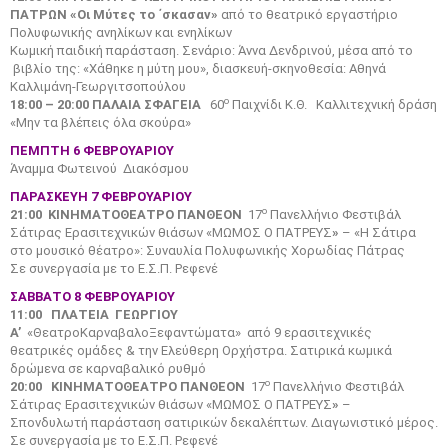
ΠΑΤΡΩΝ «Οι Μύτες το ΄σκασαν»
από το θεατρικό εργαστήριο
Πολυφωνικής ανηλίκων και ενηλίκων
Κωμική παιδική παράσταση. Σενάριο: Άννα Δενδρινού, μέσα από το
βιβλίο της: «Χάθηκε η μύτη μου», διασκευή-σκηνοθεσία: Αθηνά
Καλλιμάνη-Γεωργιτσοπούλου
ο
18:00 – 20:00 ΠΑΛΑΙΑ ΣΦΑΓΕΙΑ
60
Παιχνίδι Κ.Θ.
Καλλιτεχνική δράση
«Μην τα βλέπεις όλα σκούρα»
ΠΕΜΠΤΗ 6 ΦΕΒΡΟΥΑΡΙΟΥ
Άναμμα Φωτεινού Διακόσμου
ΠΑΡΑΣΚΕΥΗ 7 ΦΕΒΡΟΥΑΡΙΟΥ
ο
21:00
ΚΙΝΗΜΑΤΟΘΕΑΤΡΟ
ΠΑΝΘΕΟΝ
17
Πανελλήνιο Φεστιβάλ
Σάτιρας Ερασιτεχνικών θιάσων «ΜΩΜΟΣ Ο ΠΑΤΡΕΥΣ
»
– «Η Σάτιρα
στο μουσικό θέατρο»: Συναυλία Πολυφωνικής Χορωδίας Πάτρας
Σε συνεργασία με το Ε.Σ.Π. Ρεφενέ
ΣΑΒΒΑΤΟ 8 ΦΕΒΡΟΥΑΡΙΟΥ
11:00
ΠΛΑΤΕΙΑ ΓΕΩΡΓΙΟΥ
Α’
«ΘεατροΚαρναβαλοΞεφαντώματα»
από 9 ερασιτεχνικές
θεατρικές ομάδες & την Ελεύθερη Ορχήστρα. Σατιρικά κωμικά
δρώμενα σε καρναβαλικό ρυθμό
ο
20:00 ΚΙΝΗΜΑΤΟΘΕΑΤΡΟ ΠΑΝΘΕΟΝ
17
Πανελλήνιο Φεστιβάλ
Σάτιρας Ερασιτεχνικών θιάσων «ΜΩΜΟΣ Ο ΠΑΤΡΕΥΣ
»
–
Σπονδυλωτή παράσταση σατιρικών δεκαλέπτων. Διαγωνιστικό μέρος.
Σε συνεργασία με το Ε.Σ.Π. Ρεφενέ