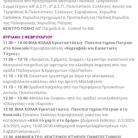
τραγούδια από προηγούμενα Φεστιβάλ Παιδικού Τραγουδιού.
ο
ο
Συμμετέχουν: 64
Δ.Σ.Π., 2
Δ.Σ.Π., Πολιτιστικός Σύλλογος Αγυιάς και
Τερψιθέας & Πολιτιστικός Σύλλογος Σαραβαλίου, Χορωδία
Cantelena, Χορωδία Ηχοχρώματα, Προπαιδική και Παιδική Χορωδία
της Πολυφωνικής Χορωδίας Πάτρας
ο
ΚΕΝΤΡΟ ΠΟΛΗΣ
60
Παιχνίδι Κ.Θ. Control 1ο 60s
ΚΥΡΙΑΚΗ 2 ΦΕΒΡΟΥΑΡΙΟΥ
11.00 – 14.00 ΒΙΛΑ ΚΟΛΛΑ Εγκαταστάσεις Πανεπιστημίου Πατρών
στο Κουκούλι
Καρναβαλούπολη
«Καρναβάλι και Εικαστικές
Τέχνες»
11:00 – 13:15
, «Χρώματα, Σχήματα, Γραμμές» Εργαστήρι εικαστικού και
θεατρικού παιχνιδιού με αφετηρία την ελεύθερη έκφραση από την
ομάδα Παιδαγωγών & Εμψυχωτών «ΟροΠαίδιο»
11:15 – 13:15
, Εικαστικό εργαστήρι με θέμα την «Κατασκευή
καρναβαλικού καπέλου» από την Αρίστη Μπελαβγένη
11.15 – 13.30
Ομαδικά παιχνίδια από την Περιφέρεια Προσκόπων
Δυτικής Πελοποννήσου
12:30 – 13:00
«Μπέλα και Ουακίκι» από τις ομάδες κουκλοθεάτρου
«Πλαγγόνες» και «Χαρούπ»
12:00 ΒΙΛΑ ΚΟΛΛΑ Εγκαταστάσεις Πανεπιστημίου Πατρών στο
Κουκούλι
Εγκαίνια Έκθεσης Καρναβαλικής μακέτας και
κατασκευών
«Από το χαρτί στο δρόμο» (
Διάρκεια έκθεσης: 2/2/2025-
4/3/2025, ώρες 16.00-20.00 καθημερινά συμπεριλαμβανομένων των
Σαββατοκύριακων)
12:00 ΑΜΦΙΘΕΑΤΡΟ ΚΕΝΤΡΙΚΟΥ ΚΤΗΡΙΟΥ ΠΑΝΕΠΙΣΤΗΜΙΟΥ