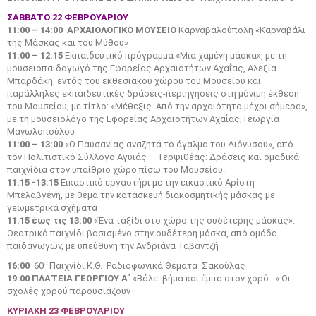
ΣΑΒΒΑΤΟ 22 ΦΕΒΡΟΥΑΡΙΟΥ
11:00 – 14:00
ΑΡΧΑΙΟΛΟΓΙΚΟ ΜΟΥΣΕΙΟ
Καρναβαλούπολη «Καρναβάλι
της Μάσκας και του Μύθου»
11:00 – 12:15
Εκπαιδευτικό πρόγραμμα «Μια χαμένη μάσκα», με τη
μουσειοπαιδαγωγό της Εφορείας Αρχαιοτήτων Αχαΐας, Αλεξία
Μπαρδάκη, εντός του εκθεσιακού χώρου του Μουσείου και
παράλληλες εκπαιδευτικές δράσεις-περιηγήσεις στη μόνιμη έκθεση
του Μουσείου, με τίτλο: «Μέθεξις. Από την αρχαιότητα μέχρι σήμερα»,
με τη μουσειολόγο της Εφορείας Αρχαιοτήτων Αχαΐας, Γεωργία
Μανωλοπούλου
11:00 – 13:00
«Ο Παυσανίας αναζητά το άγαλμα του Διόνυσου», από
τον Πολιτιστικό Σύλλογο Αγυιάς – Τερψιθέας: Δράσεις και ομαδικά
παιχνίδια στον υπαίθριο χώρο πίσω του Μουσείου.
11:15 -13:15
Εικαστικό εργαστήρι με την εικαστικό Αρίστη
Μπελαβγένη, με θέμα την κατασκευή διακοσμητικής μάσκας με
γεωμετρικά σχήματα
11:15 έως τις 13:00
«Ένα ταξίδι στο χώρο της ουδέτερης μάσκας»:
Θεατρικό παιχνίδι βασισμένο στην ουδέτερη μάσκα, από ομάδα
παιδαγωγών, με υπεύθυνη την Ανδριάνα Ταβαντζή
ο
16:00
60
Παιχνίδι Κ.Θ. Ραδιοφωνικά Θέματα Σακούλας
19:00
ΠΛΑΤΕΙΑ ΓΕΩΡΓΙΟΥ Α΄
«Βάλε βήμα και έμπα στον χορό…» Οι
σχολές χορού παρουσιάζουν
ΚΥΡΙΑΚΗ 23 ΦΕΒΡΟΥΑΡΙΟΥ