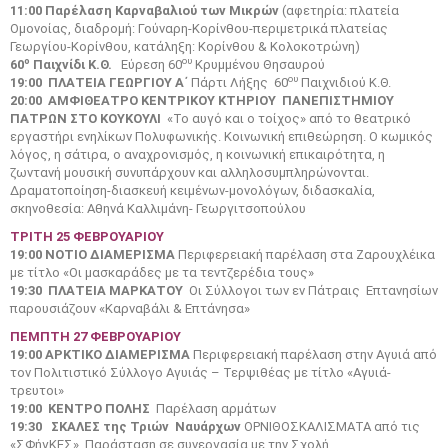
11:00
Παρέλαση Καρναβαλιού των Μικρών
(αφετηρία: πλατεία
Ομονοίας, διαδρομή: Γούναρη-Κορίνθου-περιμετρικά πλατείας
Γεωργίου-Κορίνθου, κατάληξη: Κορίνθου & Κολοκοτρώνη)
ο
ου
60
Παιχνίδι Κ.Θ.
Εύρεση 60
Κρυμμένου Θησαυρού
ου
19:00
ΠΛΑΤΕΙΑ ΓΕΩΡΓΙΟΥ Α΄
Πάρτι Λήξης 60
Παιχνιδιού Κ.Θ.
20:00 ΑΜΦΙΘΕΑΤΡΟ ΚΕΝΤΡΙΚΟΥ ΚΤΗΡΙΟΥ ΠΑΝΕΠΙΣΤΗΜΙΟΥ
ΠΑΤΡΩΝ ΣΤΟ ΚΟΥΚΟΥΛΙ
«Το αυγό και ο τοίχος» από το θεατρικό
εργαστήρι ενηλίκων Πολυφωνικής. Κοινωνική επιθεώρηση. Ο κωμικός
λόγος, η σάτιρα, ο αναχρονισμός, η κοινωνική επικαιρότητα, η
ζωντανή μουσική συνυπάρχουν και αλληλοσυμπληρώνονται.
Δραματοποίηση-διασκευή κειμένων-μονολόγων, διδασκαλία,
σκηνοθεσία: Αθηνά Καλλιμάνη- Γεωργιτσοπούλου
ΤΡΙΤΗ 25 ΦΕΒΡΟΥΑΡΙΟΥ
19:00 ΝΟΤΙΟ ΔΙΑΜΕΡΙΣΜΑ
Περιφερειακή παρέλαση στα Ζαρουχλέικα
με τίτλο «Οι μασκαράδες με τα τεντζερέδια τους»
19:30 ΠΛΑΤΕΙΑ ΜΑΡΚΑΤΟΥ
Οι Σύλλογοι των εν Πάτραις Επτανησίων
παρουσιάζουν «Καρναβάλι & Επτάνησα»
ΠΕΜΠΤΗ 27 ΦΕΒΡΟΥΑΡΙΟΥ
19:00 ΑΡΚΤΙΚΟ ΔΙΑΜΕΡΙΣΜΑ
Περιφερειακή παρέλαση στην Αγυιά από
τον Πολιτιστικό Σύλλογο Αγυιάς – Τερψιθέας με τίτλο «Αγυιά-
τρευτοι»
19:00 ΚΕΝΤΡΟ ΠΟΛΗΣ
Παρέλαση αρμάτων
19:30
ΣΚΑΛΕΣ
της Τριών Ναυάρχων
ΟΡΝΙΘΟΣΚΑΛΙΣΜΑΤΑ από τις
«ΣΦήγΚΕΣ». Παράσταση σε συνεργασία με την Σχολή