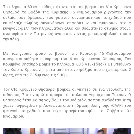
Το πλήρωμα 60-«Λευκέδες» ήταν αυτό που βρήκε τον 61ο Κρυμμένο
Θησαυρό το βράδυ της Κυριακής 16 Φεβρουαρίου ρίχνοντας την
αυλαία των δράσεων του φετινού συναρπαστικού παιχνιδιού που
επιφύλαξε πλήθος συγκινήσεων, απροόπτων και εμπειριών στους
κυνηγούς-μέλη των πληρωμάτων αλλά και θεαματικές στιγμές στους
ανυποψίαστους Πατρινούς αναστατώνοντας με καρναβαλικό τρόπο
την πόλη.
Με πανηγυρικό τρόπο το βράδυ της Κυριακής 15 Φεβρουαρίου
πραγματοποιήθηκε η εύρεση του 61ου Κρυμμένου Θησαυρού, Τον
Κρυμμένο Θησαυρό βρήκε το πλήρωμα 60 («Λευκέδες») με υπεύθυνο
τον Κώστα Κριτσώνη, μετά από έντονο ψάξιμο που είχε διάρκεια 2
ώρες, από τις 7.15μμ έως τις 9.10μμ.
Τον 61ο Κρυμμένο Θησαυρό, βρήκαν οι νικητές σε ένα ντουλάπι της
αίθουσας 7 στον πρώτο όροφο του παλαιού Δημαρχείου Πατρών. Ο
θησαυρός ήταν μια σφραγίδα με τον θεό Διόνυσο που συνδεόταν με τη
χαμένη σφραγίδα της Λεγεώνας από τη δράση πλοήγησης «CAAP» του
φετινού παιχνιδιού που είχε πραγματοποιηθεί το Σάββατο 31
Ιανουαρίου.