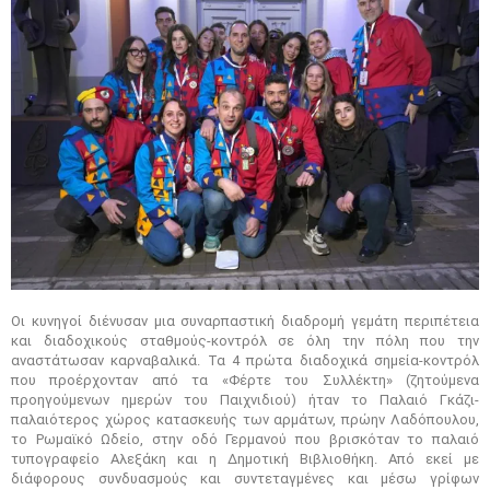
Οι κυνηγοί διένυσαν μια συναρπαστική διαδρομή γεμάτη περιπέτεια
και διαδοχικούς σταθμούς-κοντρόλ σε όλη την πόλη που την
αναστάτωσαν καρναβαλικά. Τα 4 πρώτα διαδοχικά σημεία-κοντρόλ
που προέρχονταν από τα «Φέρτε του Συλλέκτη» (ζητούμενα
προηγούμενων ημερών του Παιχνιδιού) ήταν το Παλαιό Γκάζι-
παλαιότερος χώρος κατασκευής των αρμάτων, πρώην Λαδόπουλου,
το Ρωμαϊκό Ωδείο, στην οδό Γερμανού που βρισκόταν το παλαιό
τυπογραφείο Αλεξάκη και η Δημοτική Βιβλιοθήκη. Από εκεί με
διάφορους συνδυασμούς και συντεταγμένες και μέσω γρίφων