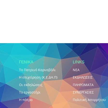
ΓΕΝΙΚΑ
LINKS
Το Πατρινό Καρναβάλι
NEA
Η επιχείρηση (Κ.Ε.ΔΗ.Π)
ΕΚΔΗΛΩΣΕΙΣ
Οι εκδηλώσεις
ΠΛΗΡΩΜΑΤΑ
Το εργαστήρι
ΣΥΝΕΡΓΑΣΙΕΣ
Η πάτρα
Πολιτική Απορρήτου