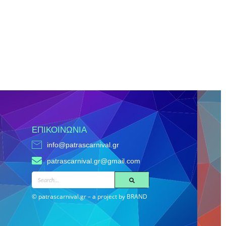
ΕΠΙΚΟΙΝΩΝΊΑ
info@patrascarnival.gr
patrascarnival.gr@gmail.com
SEARCH
© patrascarnival.gr – a project by BRAND