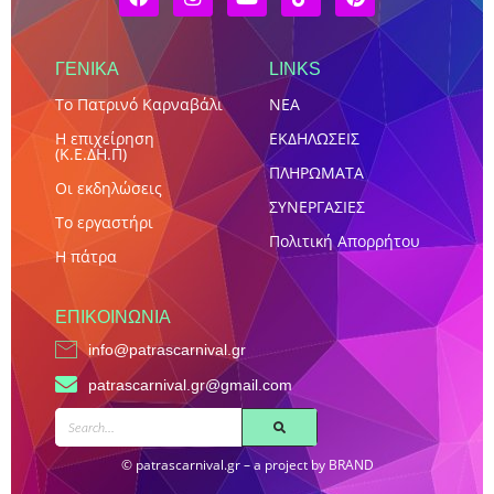
ΓΕΝΙΚΑ
LINKS
Το Πατρινό Καρναβάλι
NEA
Η επιχείρηση
ΕΚΔΗΛΩΣΕΙΣ
(Κ.Ε.ΔΗ.Π)
ΠΛΗΡΩΜΑΤΑ
Οι εκδηλώσεις
ΣΥΝΕΡΓΑΣΙΕΣ
Το εργαστήρι
Πολιτική Απορρήτου
Η πάτρα
ΕΠΙΚΟΙΝΩΝΊΑ
info@patrascarnival.gr
patrascarnival.gr@gmail.com
SEARCH
© patrascarnival.gr – a project by BRAND