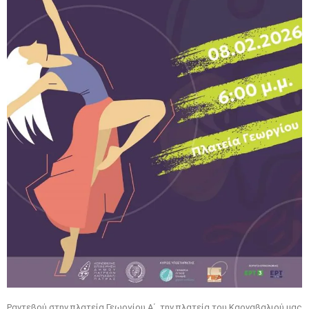
Ραντεβού στην πλατεία Γεωργίου Α΄, την πλατεία του Καρναβαλιού μας