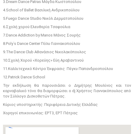
3.Dream Dance Patras Μάγδα Κωστοπούλου
4.School of Ballet Βασιλική Ανδρικοπούλου
5.Fuego Dance Studio Νικόλ Δερματοπούλου
6.Σχολή χορού Ελευθερία Τσαφούλια
7.Dance Addiction by Manos Μάνος Σουρής
8.Poly΄s Dance Center Πόλυ Γιαννακοπούλου
9.The Dance Club Αθανάσιος Νικολακόπουλος
10.Σχολή Χορού «Χορεύης» Εύη Αραβαντινού
11.Καλλιτεχνικό Κέντρο Έκφρασις Πέγκυ Παπανδρεοπούλου
12.Patrick Dance School
Την εκδήλωση θα παρουσιάσει ο Δημήτρης Μουλίνος και τον
καρναβαλικό τόνο θα διαμορφώσει ο dj Χρήστος Γιαννακόπουλος από
τον Σύλλογο Δισκοθετών Πάτρας.
Κύριος υποστηρικτής: Περιφέρεια Δυτικής Ελλάδας
Χορηγοί επικοινωνίας: ΕΡΤ3, ΕΡΤ Πάτρας