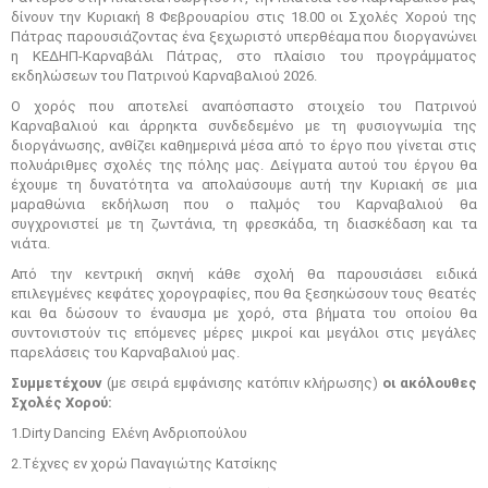
δίνουν την Κυριακή 8 Φεβρουαρίου στις 18.00 οι Σχολές Χορού της
Πάτρας παρουσιάζοντας ένα ξεχωριστό υπερθέαμα που διοργανώνει
η ΚΕΔΗΠ-Καρναβάλι Πάτρας, στο πλαίσιο του προγράμματος
εκδηλώσεων του Πατρινού Καρναβαλιού 2026.
Ο χορός που αποτελεί αναπόσπαστο στοιχείο του Πατρινού
Καρναβαλιού και άρρηκτα συνδεδεμένο με τη φυσιογνωμία της
διοργάνωσης, ανθίζει καθημερινά μέσα από το έργο που γίνεται στις
πολυάριθμες σχολές της πόλης μας. Δείγματα αυτού του έργου θα
έχουμε τη δυνατότητα να απολαύσουμε αυτή την Κυριακή σε μια
μαραθώνια εκδήλωση που ο παλμός του Καρναβαλιού θα
συγχρονιστεί με τη ζωντάνια, τη φρεσκάδα, τη διασκέδαση και τα
νιάτα.
Από την κεντρική σκηνή κάθε σχολή θα παρουσιάσει ειδικά
επιλεγμένες κεφάτες χορογραφίες, που θα ξεσηκώσουν τους θεατές
και θα δώσουν το έναυσμα με χορό, στα βήματα του οποίου θα
συντονιστούν τις επόμενες μέρες μικροί και μεγάλοι στις μεγάλες
παρελάσεις του Καρναβαλιού μας.
Συμμετέχουν
(με σειρά εμφάνισης κατόπιν κλήρωσης)
οι ακόλουθες
Σχολές Χορού:
1.Dirty Dancing Ελένη Ανδριοπούλου
2.Τέχνες εν χορώ Παναγιώτης Κατσίκης