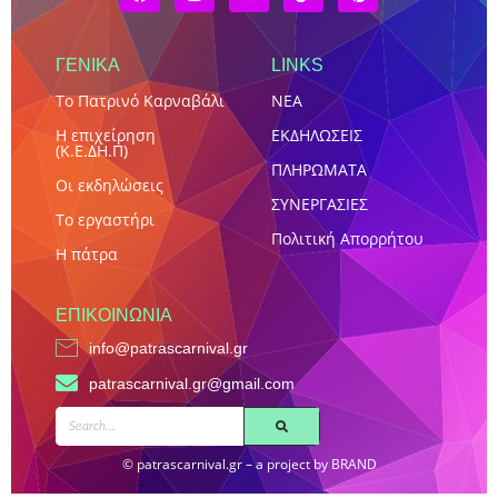
ΓΕΝΙΚΑ
LINKS
Το Πατρινό Καρναβάλι
NEA
Η επιχείρηση
ΕΚΔΗΛΩΣΕΙΣ
(Κ.Ε.ΔΗ.Π)
ΠΛΗΡΩΜΑΤΑ
Οι εκδηλώσεις
ΣΥΝΕΡΓΑΣΙΕΣ
Το εργαστήρι
Πολιτική Απορρήτου
Η πάτρα
ΕΠΙΚΟΙΝΩΝΊΑ
info@patrascarnival.gr
patrascarnival.gr@gmail.com
SEARCH
© patrascarnival.gr – a project by BRAND