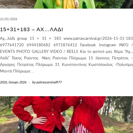
21/01/2026
15+31+183 – ΑΧ…ΛΆΔΙ
Αχ…λάδι group 15 + 31 + 183 www.patrascarnival.gr/2026-15-31-183
6977641720 6944180682 6971876412 Facebook Instagram INFO /
EVENTS PHOTO GALLERY VIDEO / REELS Και το φετινό μας θέμα “Αχ…
Λάδι” Τάκης Ρούντος -Νίκη Ρούντου Πλήρωμα 15 Ιάσονας Πετράτος –
Αργύρης Πετράτος Πλήρωμα 31 Κωνσταντίνος Κωστόπουλος -Πολυτίμη
Μαντά Πλήρωμα
…
2026
,
Groups 2026
-
by
patrascarnival977