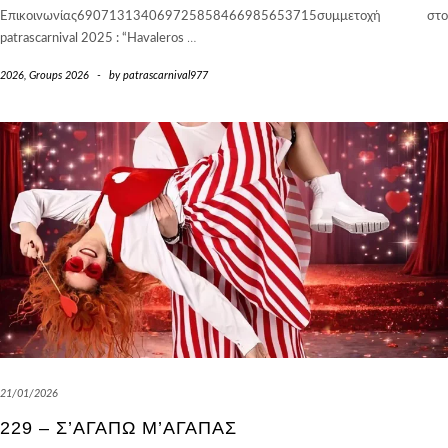
Επικοινωνίας690713134069725858466985653715συμμετοχή στο
patrascarnival 2025 : “Havaleros
…
2026
,
Groups 2026
-
by
patrascarnival977
21/01/2026
229 – Σ’ΑΓΑΠΏ Μ’ΑΓΑΠΆΣ