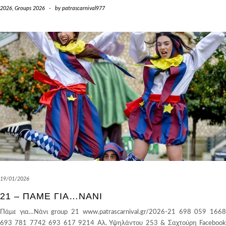
2026
,
Groups 2026
-
by
patrascarnival977
19/01/2026
21 – ΠΆΜΕ ΓΙΑ…ΝΆΝΙ
Πάμε για…Nάνι group 21 www.patrascarnival.gr/2026-21 698 059 1668
693 781 7742 693 617 9214 Αλ. Υψηλάντου 253 & Σαχτούρη Facebook