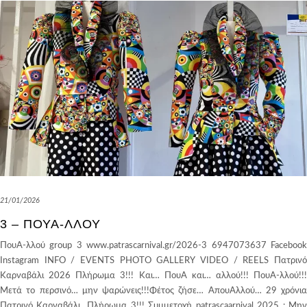
21/01/2026
3 – ΠΟΥΑ-ΛΛΟΎ
ΠουΑ-λλού group 3 www.patrascarnival.gr/2026-3 6947073637 Facebook
Instagram INFO / EVENTS PHOTO GALLERY VIDEO / REELS Πατρινό
Καρναβάλι 2026 Πλήρωμα 3!!! Και… ΠουΑ και… αλλού!!! ΠουΑ-λλού!!!
Μετά το περσινό… μην ψαρώνεις!!!Φέτος ζήσε… ΑπουΑλλού… 29 χρόνια
Πατρινό Καρναβάλι…Πλήρωμα 3!!! Συμμετοχή patrascaarnival 2025 : Μην