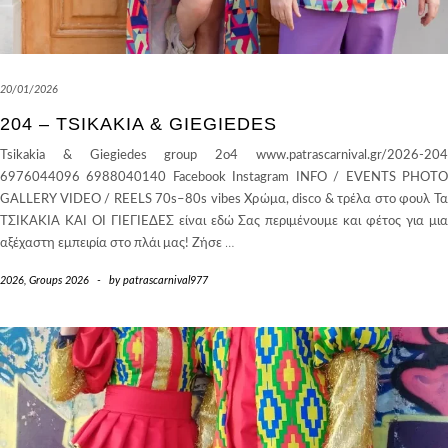
20/01/2026
204 – TSIKAKIA & GIEGIEDES
Tsikakia & Giegiedes group 2o4 www.patrascarnival.gr/2026-204
6976044096 6988040140 Facebook Instagram INFO / EVENTS PHOTO
GALLERY VIDEO / REELS 70s–80s vibes Χρώμα, disco & τρέλα στο φουλ Τα
ΤΣΙΚΑΚΙΑ ΚΑΙ ΟΙ ΓΙΕΓΙΕΔΕΣ είναι εδώ Σας περιμένουμε και φέτος για μια
αξέχαστη εμπειρία στο πλάι μας! Ζήσε
…
2026
,
Groups 2026
-
by
patrascarnival977